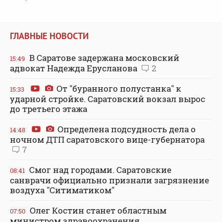
ГЛАВНЫЕ НОВОСТИ
В Саратове задержана московский
15:49
адвокат Надежда Ерусланова
2
От "буранного полустанка" к
15:33
ударной стройке. Саратовский вокзал вырос
до третьего этажа
Определена подсудность дела о
14:48
ночном ДТП саратовского вице-губернатора
7
Смог над городами. Саратовские
08:41
санврачи официально признали загрязнение
воздуха "Ситиматиком"
Олег Костин станет областным
07:50
министром здравоохранения