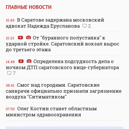
ГЛАВНЫЕ НОВОСТИ
В Саратове задержана московский
15:49
адвокат Надежда Ерусланова
2
От "буранного полустанка" к
15:33
ударной стройке. Саратовский вокзал вырос
до третьего этажа
Определена подсудность дела о
14:48
ночном ДТП саратовского вице-губернатора
7
Смог над городами. Саратовские
08:41
санврачи официально признали загрязнение
воздуха "Ситиматиком"
Олег Костин станет областным
07:50
министром здравоохранения