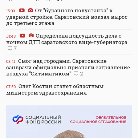
От "буранного полустанка" к
15:33
ударной стройке. Саратовский вокзал вырос
до третьего этажа
Определена подсудность дела о
14:48
ночном ДТП саратовского вице-губернатора
7
Смог над городами. Саратовские
08:41
санврачи официально признали загрязнение
воздуха "Ситиматиком"
2
Олег Костин станет областным
07:50
министром здравоохранения