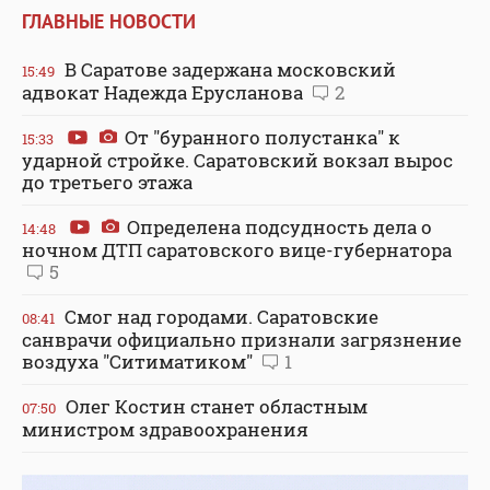
ГЛАВНЫЕ НОВОСТИ
В Саратове задержана московский
15:49
адвокат Надежда Ерусланова
2
От "буранного полустанка" к
15:33
ударной стройке. Саратовский вокзал вырос
до третьего этажа
Определена подсудность дела о
14:48
ночном ДТП саратовского вице-губернатора
5
Смог над городами. Саратовские
08:41
санврачи официально признали загрязнение
воздуха "Ситиматиком"
1
Олег Костин станет областным
07:50
министром здравоохранения