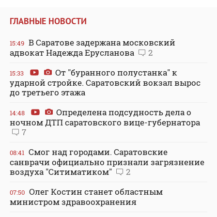
ГЛАВНЫЕ НОВОСТИ
В Саратове задержана московский
15:49
адвокат Надежда Ерусланова
2
От "буранного полустанка" к
15:33
ударной стройке. Саратовский вокзал вырос
до третьего этажа
Определена подсудность дела о
14:48
ночном ДТП саратовского вице-губернатора
7
Смог над городами. Саратовские
08:41
санврачи официально признали загрязнение
воздуха "Ситиматиком"
2
Олег Костин станет областным
07:50
министром здравоохранения