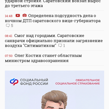
ударной стройке. Саратовский вокзал вырос
до третьего этажа
Определена подсудность дела о
14:48
ночном ДТП саратовского вице-губернатора
5
Смог над городами. Саратовские
08:41
санврачи официально признали загрязнение
воздуха "Ситиматиком"
1
Олег Костин станет областным
07:50
министром здравоохранения