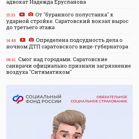
адвокат Надежда Ерусланова
От "буранного полустанка" к
15:33
ударной стройке. Саратовский вокзал вырос
до третьего этажа
Определена подсудность дела о
14:48
ночном ДТП саратовского вице-губернатора
Смог над городами. Саратовские
08:41
санврачи официально признали загрязнение
воздуха "Ситиматиком"