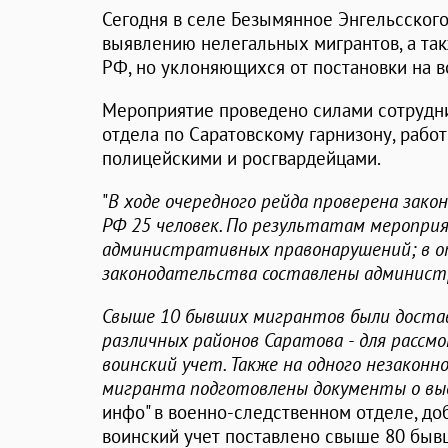
Сегодня в селе Безымянное Энгельсског
выявлению нелегальных мигрантов, а та
РФ, но уклоняющихся от постановки на в
Мероприятие проведено силами сотрудн
отдела по Саратовскому гарнизону, рабо
полицейскими и росгвардейцами.
"
В ходе очередного рейда проверена зак
РФ 25 человек. По результатам меропри
административных правонарушений; в 
законодательства составлены админис
Свыше 10 бывших мигрантов были доста
различных районов Саратова - для рассм
воинский учет. Также на одного незакон
мигранта подготовлены документы о вы
инфо" в военно-следственном отделе, доба
воинский учет поставлено свыше 80 быв