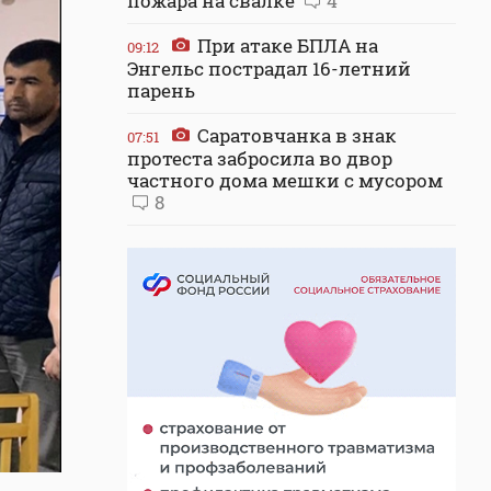
пожара на свалке
4
При атаке БПЛА на
09:12
Энгельс пострадал 16-летний
парень
Саратовчанка в знак
07:51
протеста забросила во двор
частного дома мешки с мусором
8