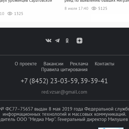
двух уроженцев Саратовской
рейд по выявлению бывших мигра
8 июля 17:40
5125
:10
1325
О проекте
Вакансии
Реклама
Контакты
Правила цитирования
+7 (8452) 23-03-59
,
39-39-41
red.vzsar@gmail.com
№ ФС77–75657 выдан 8 мая 2019 года Федеральной службой
информационных технологий и массовых коммуникаций.
едитель ООО "Медиа Мир". Генеральный директор Милушев 