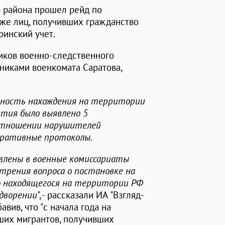
о района прошел рейд по
кже лиц, получивших гражданство
оинский учет.
иков военно-следственного
тниками военкомата Саратова,
онность нахождения на территории
ятия было выявлено 5
отношении нарушителей
тративные протоколы.
влены в военные комиссариаты
отрения вопроса о постановке на
но находящегося на территории РФ
дворении
", - рассказали ИА "Взгляд-
вив, что "с начала года на
ших мигрантов, получивших