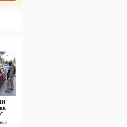
ИИ
ка
"
дной