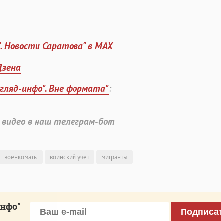
". Новости Саратова" в MAX
Дзена
згляд-инфо". Вне формата"
:
 видео в наш телеграм-бот
военкоматы
воинский учет
мигранты
инфо"
Подписа