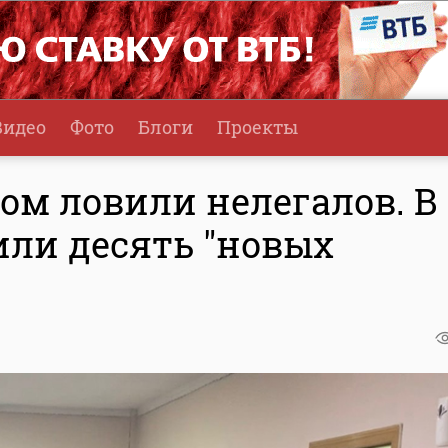
Видео
Фото
Блоги
Проекты
сом ловили нелегалов. В
или десять "новых