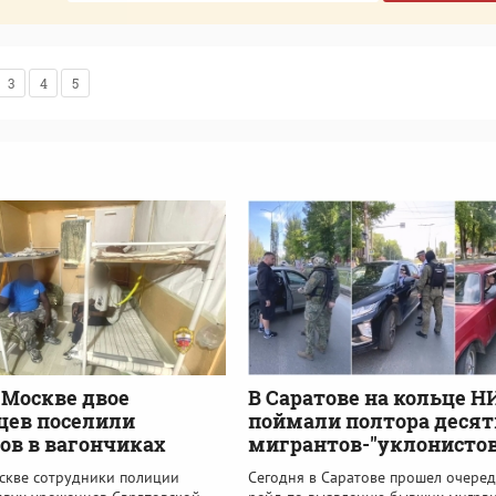
3
4
5
 Москве двое
В Саратове на кольце Н
цев поселили
поймали полтора десят
ов в вагончиках
мигрантов-"уклонистов
скве сотрудники полиции
Сегодня в Саратове прошел очере