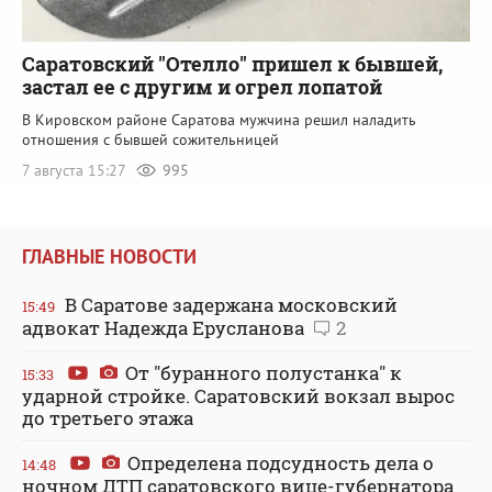
Саратовский "Отелло" пришел к бывшей,
застал ее с другим и огрел лопатой
В Кировском районе Саратова мужчина решил наладить
отношения с бывшей сожительницей
7 августа 15:27
995
ГЛАВНЫЕ НОВОСТИ
В Саратове задержана московский
15:49
адвокат Надежда Ерусланова
2
От "буранного полустанка" к
15:33
ударной стройке. Саратовский вокзал вырос
до третьего этажа
Определена подсудность дела о
14:48
ночном ДТП саратовского вице-губернатора