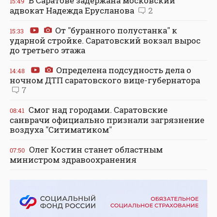
В Саратове задержана московский
15:49
адвокат Надежда Ерусланова
2
От "буранного полустанка" к
15:33
ударной стройке. Саратовский вокзал вырос
до третьего этажа
Определена подсудность дела о
14:48
ночном ДТП саратовского вице-губернатора
7
Смог над городами. Саратовские
08:41
санврачи официально признали загрязнение
воздуха "Ситиматиком"
Олег Костин станет областным
07:50
министром здравоохранения