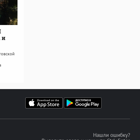
П
 и
товской
а
Нашли ошибку?