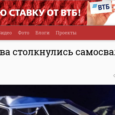
Видео
Фото
Блоги
Проекты
ва столкнулись самосва