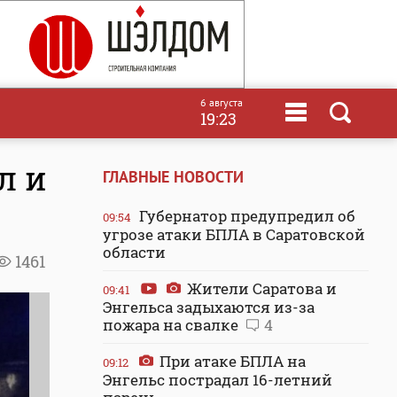
6 августа
19:23
л и
ГЛАВНЫЕ НОВОСТИ
Губернатор предупредил об
09:54
угрозе атаки БПЛА в Саратовской
области
1461
Жители Саратова и
09:41
Энгельса задыхаются из-за
пожара на свалке
4
При атаке БПЛА на
09:12
Энгельс пострадал 16-летний