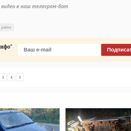
 видео в наш телеграм-бот
й район
инфо"
Подписа
3
4
5