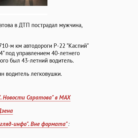
атова в ДТП пострадал мужчина,
710-м км автодороги Р-22 "Каспий"
4" под управлением 40-летнего
ого был 43-летний водитель.
ан водитель легковушки.
". Новости Саратова" в MAX
Дзена
згляд-инфо". Вне формата"
: