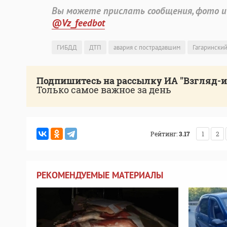
Вы можете прислать сообщения, фото и
@Vz_feedbot
ГИБДД
ДТП
авария с пострадавшим
Гагарински
Подпишитесь на рассылку ИА "Взгляд-
Только самое важное за день
Рейтинг:
3.17
1
2
РЕКОМЕНДУЕМЫЕ МАТЕРИАЛЫ