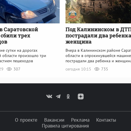
 в Саратовской
Под Калининском в ДТ
 сбили трех
пострадали два ребенка
дов
женщина
ие сутки на дорогах
Вчера в Калининском районе Сара
й области произошло три
области в опрокинувшейся машине
частием пешеходов
пострадали два ребенка и женщин
:29
307
сегодня 10:15
735
О проекте
Вакансии
Реклама
Контакты
Правила цитирования