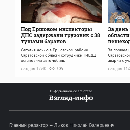
Под Ершовом инспекторы
За день
ДПС задержали грузовик с 38
области
тушами баранов
пешехо
Сегодня ночью в Ершовском районе
За прошедш
Саратовской области сотрудники ГИБДД
Саратовско
остановили автомобиль
аварии с у
сегодня 17:40
305
сегодня 11
Информационное агентство
Главный редактор — Лыков Николай Валерьевич