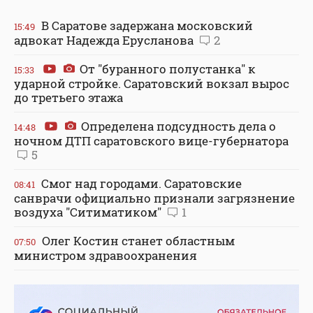
В Саратове задержана московский
15:49
адвокат Надежда Ерусланова
2
От "буранного полустанка" к
15:33
ударной стройке. Саратовский вокзал вырос
до третьего этажа
Определена подсудность дела о
14:48
ночном ДТП саратовского вице-губернатора
5
Смог над городами. Саратовские
08:41
санврачи официально признали загрязнение
воздуха "Ситиматиком"
1
Олег Костин станет областным
07:50
министром здравоохранения