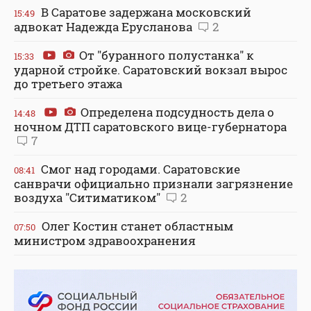
В Саратове задержана московский
15:49
адвокат Надежда Ерусланова
2
От "буранного полустанка" к
15:33
ударной стройке. Саратовский вокзал вырос
до третьего этажа
Определена подсудность дела о
14:48
ночном ДТП саратовского вице-губернатора
7
Смог над городами. Саратовские
08:41
санврачи официально признали загрязнение
воздуха "Ситиматиком"
2
Олег Костин станет областным
07:50
министром здравоохранения