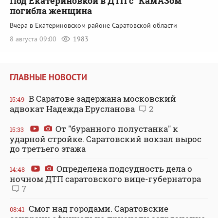
Под Екатериновкой в ДТП с "КамАЗом"
погибла женщина
Вчера в Екатериновском районе Саратовской области
8 августа 09:00
1983
ГЛАВНЫЕ НОВОСТИ
В Саратове задержана московский
15:49
адвокат Надежда Ерусланова
2
От "буранного полустанка" к
15:33
ударной стройке. Саратовский вокзал вырос
до третьего этажа
Определена подсудность дела о
14:48
ночном ДТП саратовского вице-губернатора
7
Смог над городами. Саратовские
08:41