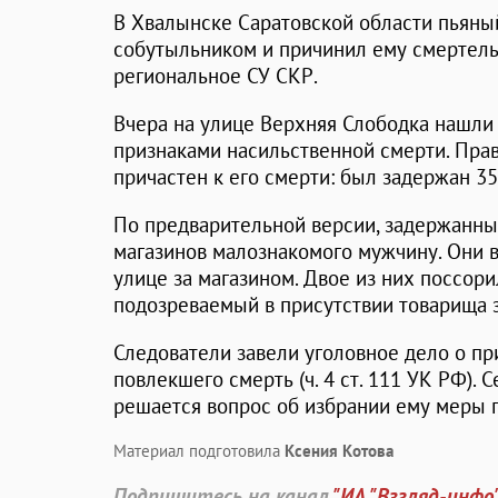
В Хвалынске Саратовской области пьяны
собутыльником и причинил ему смертел
региональное СУ СКР.
Вчера на улице Верхняя Слободка нашли
признаками насильственной смерти. Прав
причастен к его смерти: был задержан 3
По предварительной версии, задержанный
магазинов малознакомого мужчину. Они в
улице за магазином. Двое из них поссори
подозреваемый в присутствии товарища 
Следователи завели уголовное дело о пр
повлекшего смерть (ч. 4 ст. 111 УК РФ).
решается вопрос об избрании ему меры 
Материал подготовила
Ксения Котова
Подпишитесь на канал
"ИА "Взгляд-инфо