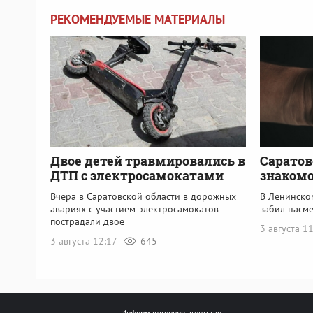
РЕКОМЕНДУЕМЫЕ МАТЕРИАЛЫ
Двое детей травмировались в
Саратов
ДТП с электросамокатами
знакомо
Вчера в Саратовской области в дорожных
В Ленинско
авариях с участием электросамокатов
забил насм
пострадали двое
3 августа 1
3 августа 12:17
645
Информационное агентство