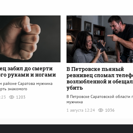
ец забил до смерти
В Петровске пьяный
го руками и ногами
ревнивец сломал телеф
возлюбленной и обещал
м районе Саратова мужчина
убить
ерть знакомого
В Петровске Саратовской области 
1:23
1203
мужчина
1 августа 12:24
1036