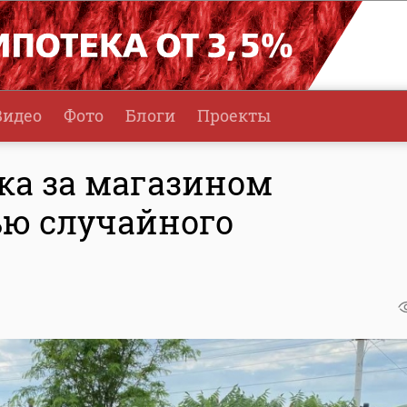
Видео
Фото
Блоги
Проекты
ка за магазином
ью случайного