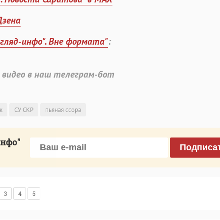
Дзена
згляд-инфо". Вне формата"
:
 видео в наш телеграм-бот
к
СУ СКР
пьяная ссора
инфо"
Подписа
3
4
5