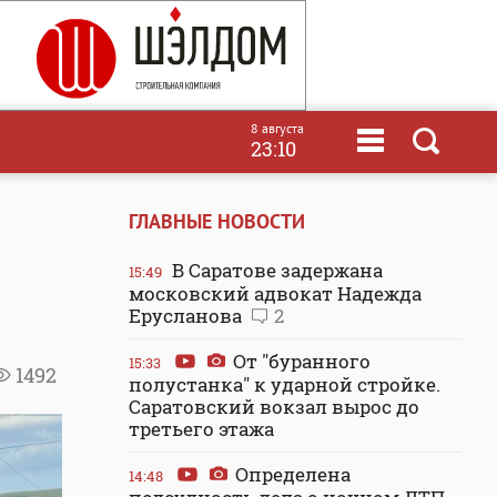
8 августа
23:10
ГЛАВНЫЕ НОВОСТИ
В Саратове задержана
15:49
московский адвокат Надежда
Ерусланова
2
От "буранного
15:33
1492
полустанка" к ударной стройке.
Саратовский вокзал вырос до
третьего этажа
Определена
14:48