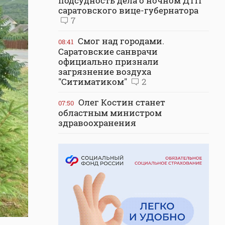
подсудность дела о ночном ДТП
саратовского вице-губернатора
7
Смог над городами.
08:41
Саратовские санврачи
официально признали
загрязнение воздуха
"Ситиматиком"
2
Олег Костин станет
07:50
областным министром
здравоохранения