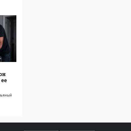
он
 ее
пьяный