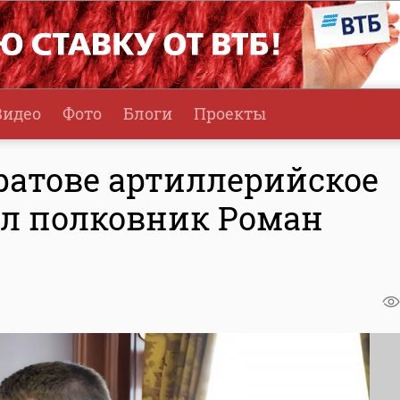
Видео
Фото
Блоги
Проекты
ратове артиллерийское
л полковник Роман