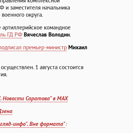
управления комплексной
Ф и заместителя начальника
 военного округа.
е артиллерийское командное
ль ГД РФ
Вячеслав Володин
.
подписал премьер-министр
Михаил
осуществлен. 1 августа состоится
ия.
". Новости Саратова" в MAX
Дзена
згляд-инфо". Вне формата"
: