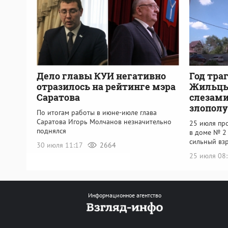
Дело главы КУИ негативно
Год тра
отразилось на рейтинге мэра
Жильцы 
Саратова
слезам
злопол
По итогам работы в июне-июле глава
Саратова Игорь Молчанов незначительно
25 июля про
поднялся
в доме № 2
сильный вз
30 июля 11:17
2664
25 июля 08
Информационное агентство