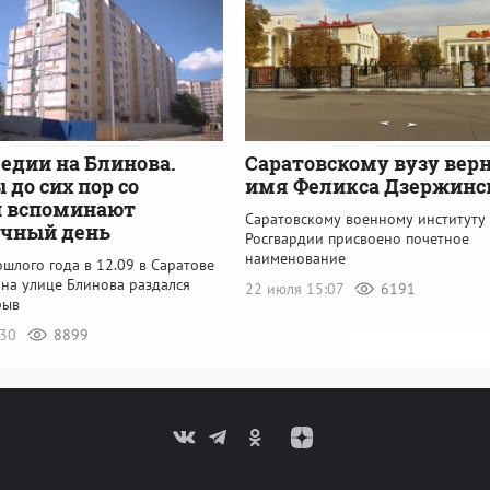
гедии на Блинова.
Саратовскому вузу вер
до сих пор со
имя Феликса Дзержинс
и вспоминают
Саратовскому военному институту
учный день
Росгвардии присвоено почетное
наименование
шлого года в 12.09 в Саратове
 на улице Блинова раздался
22 июля 15:07
6191
рыв
:30
8899