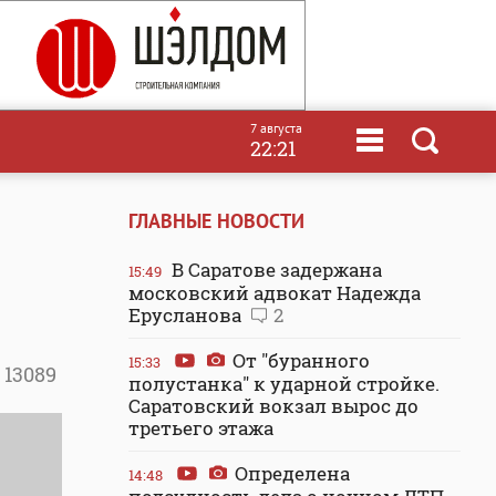
7 августа
22:21
ГЛАВНЫЕ НОВОСТИ
В Саратове задержана
15:49
московский адвокат Надежда
Ерусланова
2
От "буранного
15:33
13089
полустанка" к ударной стройке.
Саратовский вокзал вырос до
третьего этажа
Определена
14:48