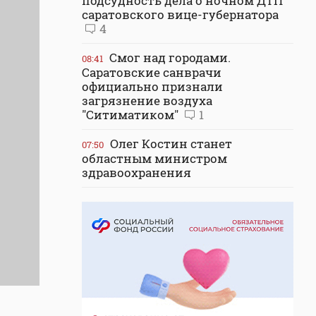
подсудность дела о ночном ДТП
саратовского вице-губернатора
4
Смог над городами.
08:41
Саратовские санврачи
официально признали
загрязнение воздуха
"Ситиматиком"
1
Олег Костин станет
07:50
областным министром
здравоохранения