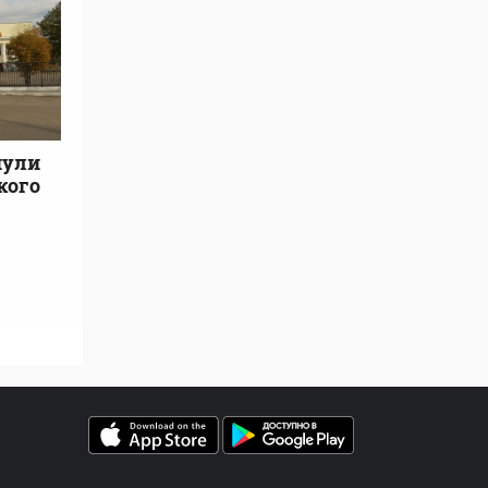
нули
кого