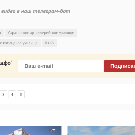
 видео в наш телеграм-бот
н
Саратовское артиллерийское училище
ое командное училище
ВАКУ
инфо"
Подписа
3
4
5