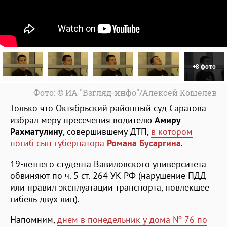
+8 фото
Фото: © ИА "Взгляд-инфо"/Алексей Кошелев
Только что Октябрьский районный суд Саратова
избрал меру пресечения водителю
Амиру
Рахматулину
, совершившему ДТП,
в котором
погиб сын губернатора
Романа Бусаргина
.
19-летнего студента Вавиловского университета
обвиняют по ч. 5 ст. 264 УК РФ (нарушение ПДД
или правил эксплуатации транспорта, повлекшее
гибель двух лиц).
Напомним,
днем в понедельник у дома № 76 по