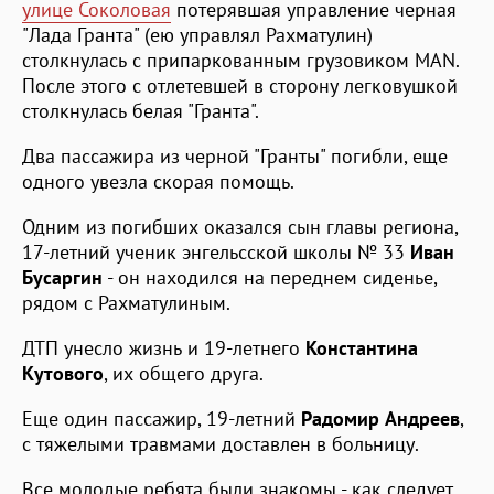
улице Соколовая
потерявшая управление черная
"Лада Гранта" (ею управлял Рахматулин)
столкнулась с припаркованным грузовиком MAN.
После этого с отлетевшей в сторону легковушкой
столкнулась белая "Гранта".
Два пассажира из черной "Гранты" погибли, еще
одного увезла скорая помощь.
Одним из погибших оказался сын главы региона,
17-летний ученик энгельсской школы № 33
Иван
Бусаргин
- он находился на переднем сиденье,
рядом с Рахматулиным.
ДТП унесло жизнь и 19-летнего
Константина
Кутового
, их общего друга.
Еще один пассажир, 19-летний
Радомир Андреев
,
с тяжелыми травмами доставлен в больницу.
Все молодые ребята были знакомы - как следует