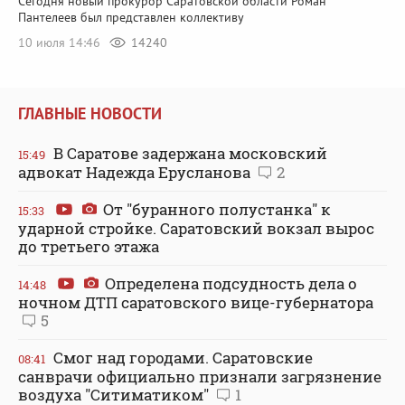
Сегодня новый прокурор Саратовской области Роман
Пантелеев был представлен коллективу
10 июля 14:46
14240
ГЛАВНЫЕ НОВОСТИ
В Саратове задержана московский
15:49
адвокат Надежда Ерусланова
2
От "буранного полустанка" к
15:33
ударной стройке. Саратовский вокзал вырос
до третьего этажа
Определена подсудность дела о
14:48
ночном ДТП саратовского вице-губернатора
5
Смог над городами. Саратовские
08:41
санврачи официально признали загрязнение
воздуха "Ситиматиком"
1