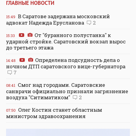
ГЛАВНЫЕ НОВОСТИ
В Саратове задержана московский
15:49
адвокат Надежда Ерусланова
2
От "буранного полустанка" к
15:33
ударной стройке. Саратовский вокзал вырос
до третьего этажа
Определена подсудность дела о
14:48
ночном ДТП саратовского вице-губернатора
7
Смог над городами. Саратовские
08:41
санврачи официально признали загрязнение
воздуха "Ситиматиком"
2
Олег Костин станет областным
07:50
министром здравоохранения