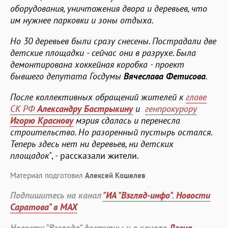
оборудования, уничтожения двора и деревьев, что
им нужнее парковки и зоны отдыха.
Но 30 деревьев были сразу снесены. Пострадали две
детские площадки - сейчас они в разрухе. Была
демонтирована хоккейная коробка - проект
бывшего депутата Госдумы
Вячеслава Фетисова
.
После коллективных обращений жителей к
главе
СК РФ
Александру Бастрыкину
и
генпрокурору
Игорю Краснову
мэрия сдалась и перенесла
строительство. Но разоренный пустырь остался.
Теперь здесь нет ни деревьев, ни детских
площадок"
, - рассказали жители.
Материал подготовил
Алексей Кошелев
Подпишитесь на канал
"ИА "Взгляд-инфо". Новости
Саратова" в MAX
Новости "Взгляда" доступны и в канале
Дзена