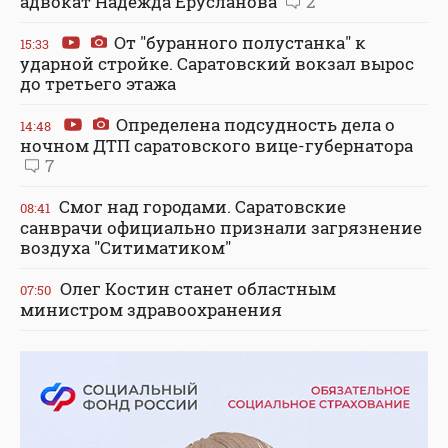
адвокат Надежда Ерусланова
2
От "буранного полустанка" к
15:33
ударной стройке. Саратовский вокзал вырос
до третьего этажа
Определена подсудность дела о
14:48
ночном ДТП саратовского вице-губернатора
7
Смог над городами. Саратовские
08:41
санврачи официально признали загрязнение
воздуха "Ситиматиком"
Олег Костин станет областным
07:50
министром здравоохранения