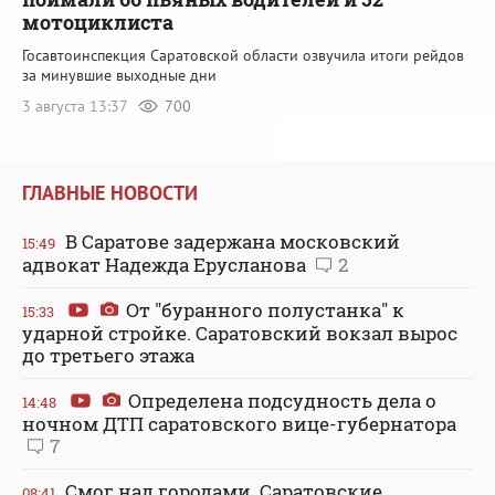
мотоциклиста
Госавтоинспекция Саратовской области озвучила итоги рейдов
за минувшие выходные дни
3 августа 13:37
700
ГЛАВНЫЕ НОВОСТИ
В Саратове задержана московский
15:49
адвокат Надежда Ерусланова
2
От "буранного полустанка" к
15:33
ударной стройке. Саратовский вокзал вырос
до третьего этажа
Определена подсудность дела о
14:48
ночном ДТП саратовского вице-губернатора
7
Смог над городами. Саратовские
08:41