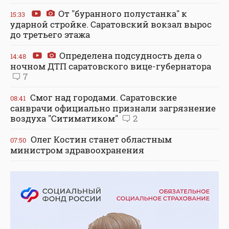
От "буранного полустанка" к
15:33
ударной стройке. Саратовский вокзал вырос
до третьего этажа
Определена подсудность дела о
14:48
ночном ДТП саратовского вице-губернатора
7
Смог над городами. Саратовские
08:41
санврачи официально признали загрязнение
воздуха "Ситиматиком"
2
Олег Костин станет областным
07:50
министром здравоохранения