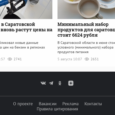
: в Саратовской
Минимальный набор
 вновь растут цены на
продуктов для саратов
стоит 6624 рубля
убликовал новые данные
В Саратовской области в июне сто
а цен на бензин в регионах
условного (минимального) набора
продуктов питания
8:57
2741
5 августа 10:07
2651
О проекте
Вакансии
Реклама
Контакты
Правила цитирования