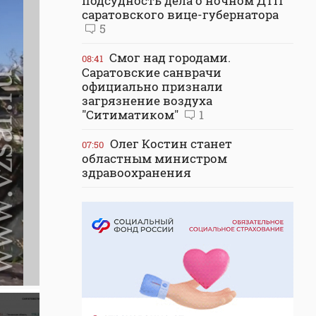
подсудность дела о ночном ДТП
саратовского вице-губернатора
5
Смог над городами.
08:41
Саратовские санврачи
официально признали
загрязнение воздуха
"Ситиматиком"
1
Олег Костин станет
07:50
областным министром
здравоохранения