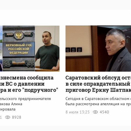
знесмена сообщила
Саратовский облсуд ос
и ВС о давлении
в силе оправдательный
ра и его "подручного"
приговор Еркну Шатпа
гельсского предпринимателя
Сегодня в Саратовском областном 
акова Алина
была рассмотрена апелляция на пр
ировала
8 июля 13:25
4540
41
8928