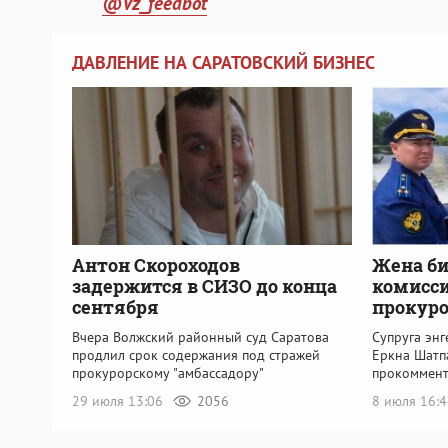
@Vz_feedbot
ДАВЛЕНИЕ НА САРАТОВСКИЙ БИЗНЕС
Антон Скороходов
Жена би
задержится в СИЗО до конца
комисси
сентября
прокуро
Вчера Волжский районный суд Саратова
Супруга эн
продлил срок содержания под стражей
Еркна Шатп
прокурорскому "амбассадору"
прокоммент
29 июля 13:06
2056
8 июля 16: