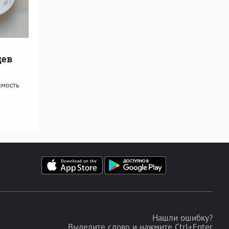
цев
имость
Нашли ошибку?
Выделите слово и нажмите Ctrl+Enter