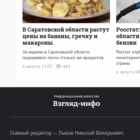
В Саратовской области растут
Росстат
цены на бананы, гречку и
области
макароны
бензин
За неделю в Саратовской области
Росстат оп
подешевело почти столько же продуктов
мониторинг
страны
6 августа 11:03
661
6 августа 0
Информационное агентство
Главный редактор — Лыков Николай Валерьевич