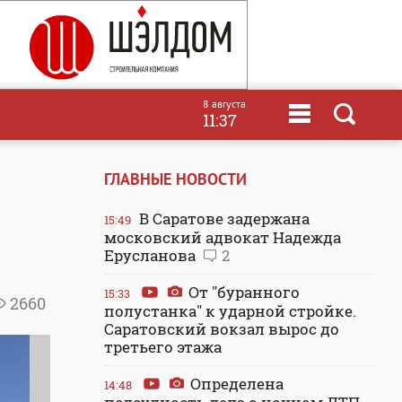
8 августа
11:37
ГЛАВНЫЕ НОВОСТИ
В Саратове задержана
15:49
московский адвокат Надежда
Ерусланова
2
От "буранного
15:33
2660
полустанка" к ударной стройке.
Саратовский вокзал вырос до
третьего этажа
Определена
14:48