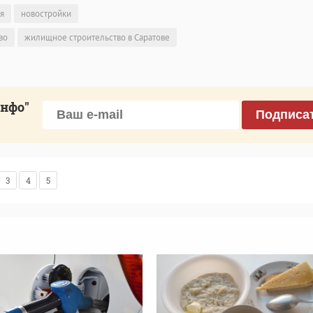
я
новостройки
во
жилищное строительство в Саратове
инфо"
Подписа
3
4
5