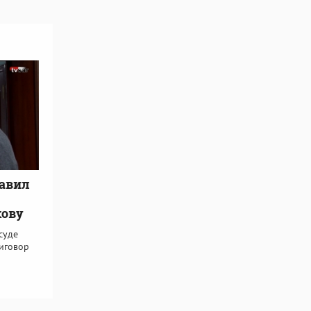
тавил
кову
суде
иговор