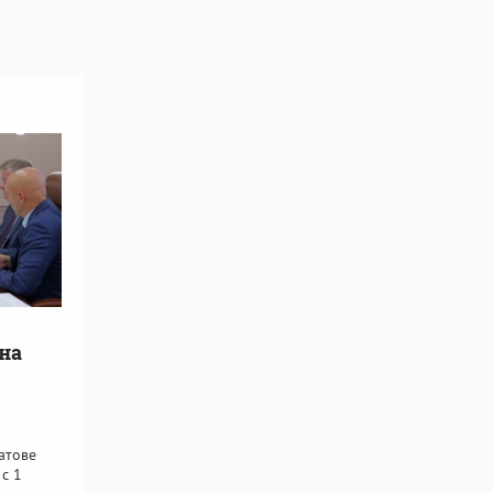
на
атове
с 1