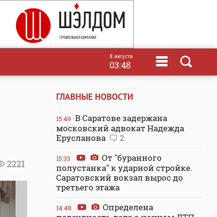
8 августа
03:48
ГЛАВНЫЕ НОВОСТИ
В Саратове задержана
15:49
московский адвокат Надежда
Ерусланова
2
От "буранного
15:33
2221
полустанка" к ударной стройке.
Саратовский вокзал вырос до
третьего этажа
Определена
14:48