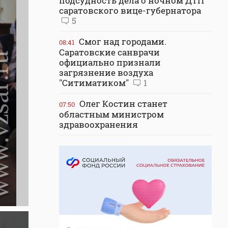
подсудность дела о ночном ДТП
саратовского вице-губернатора
5
Смог над городами.
08:41
Саратовские санврачи
официально признали
загрязнение воздуха
"Ситиматиком"
1
Олег Костин станет
07:50
областным министром
здравоохранения