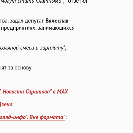
м могут стать платными"
, - ответил
тва, задал депутат
Вячеслав
 о предприятиях, занимающихся
-соляной смеси и зарплату"
, -
ят за основу.
". Новости Саратова" в MAX
Дзена
згляд-инфо". Вне формата"
: