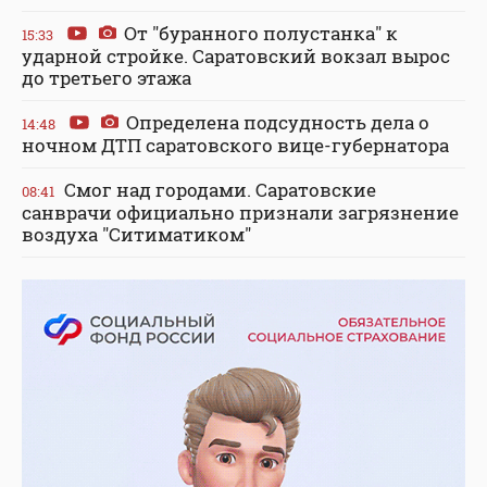
От "буранного полустанка" к
15:33
ударной стройке. Саратовский вокзал вырос
до третьего этажа
Определена подсудность дела о
14:48
ночном ДТП саратовского вице-губернатора
Смог над городами. Саратовские
08:41
санврачи официально признали загрязнение
воздуха "Ситиматиком"