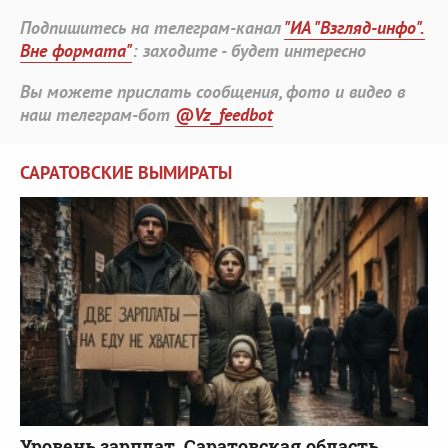
Подпишитесь на телеграм-канал
"ИА "Взгляд-инфо".
Вне формата"
: заходите - будет интересно
Вы можете прислать сообщения, фото и видео в
наш телеграм-бот
@Vz_feedbot
САРАТОВСКИЕ ВЫМИРАТЫ
Уровень зарплат. Саратовская область