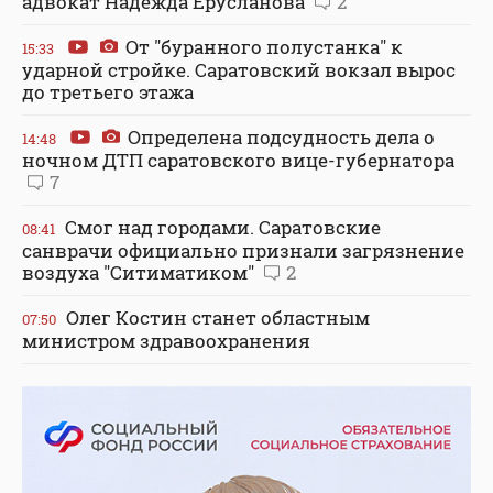
адвокат Надежда Ерусланова
2
От "буранного полустанка" к
15:33
ударной стройке. Саратовский вокзал вырос
до третьего этажа
Определена подсудность дела о
14:48
ночном ДТП саратовского вице-губернатора
7
Смог над городами. Саратовские
08:41
санврачи официально признали загрязнение
воздуха "Ситиматиком"
2
Олег Костин станет областным
07:50
министром здравоохранения