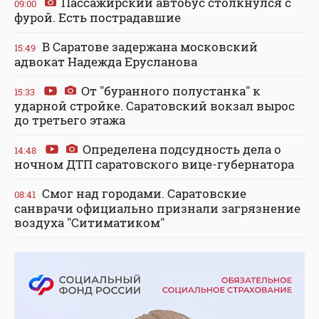
Пассажирский автобус столкнулся с
09:00
фурой. Есть пострадавшие
В Саратове задержана московский
15:49
адвокат Надежда Ерусланова
От "буранного полустанка" к
15:33
ударной стройке. Саратовский вокзал вырос
до третьего этажа
Определена подсудность дела о
14:48
ночном ДТП саратовского вице-губернатора
Смог над городами. Саратовские
08:41
санврачи официально признали загрязнение
воздуха "Ситиматиком"