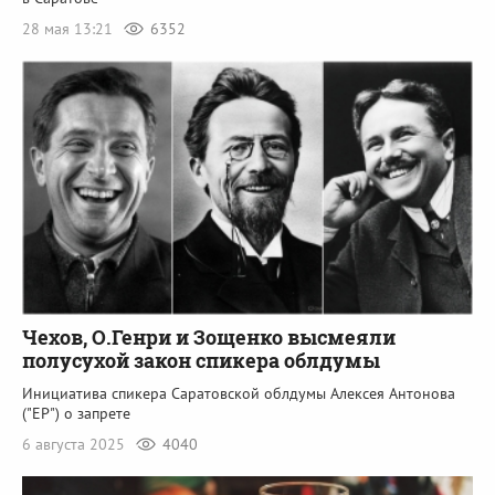
28 мая 13:21
6352
Чехов, О.Генри и Зощенко высмеяли
полусухой закон спикера облдумы
Инициатива спикера Саратовской облдумы Алексея Антонова
("ЕР") о запрете
6 августа 2025
4040