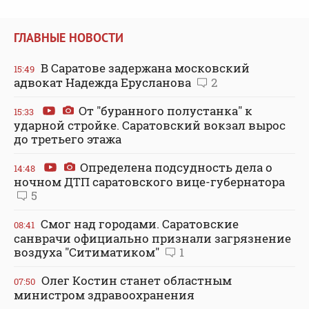
ГЛАВНЫЕ НОВОСТИ
В Саратове задержана московский
15:49
адвокат Надежда Ерусланова
2
От "буранного полустанка" к
15:33
ударной стройке. Саратовский вокзал вырос
до третьего этажа
Определена подсудность дела о
14:48
ночном ДТП саратовского вице-губернатора
5
Смог над городами. Саратовские
08:41
санврачи официально признали загрязнение
воздуха "Ситиматиком"
1
Олег Костин станет областным
07:50
министром здравоохранения