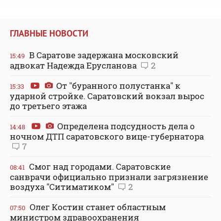
ГЛАВНЫЕ НОВОСТИ
В Саратове задержана московский
15:49
адвокат Надежда Ерусланова
2
От "буранного полустанка" к
15:33
ударной стройке. Саратовский вокзал вырос
до третьего этажа
Определена подсудность дела о
14:48
ночном ДТП саратовского вице-губернатора
7
Смог над городами. Саратовские
08:41
санврачи официально признали загрязнение
воздуха "Ситиматиком"
2
Олег Костин станет областным
07:50
министром здравоохранения