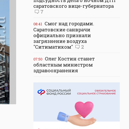
подсудность дела о ночном ДТП
саратовского вице-губернатора
7
Смог над городами.
08:41
Саратовские санврачи
официально признали
загрязнение воздуха
"Ситиматиком"
2
Олег Костин станет
07:50
областным министром
здравоохранения