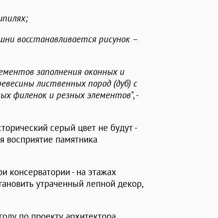
шпилях;
ашни восстанавливается рисунок –
ементов заполнения оконных и
евесины лиственных пород (дуб) с
ных филенок и резных элементов
", -
торический серый цвет не будут -
я восприятие памятника
и консерватории - на этажах
тановить утраченный лепной декор,
году по проекту архитектора