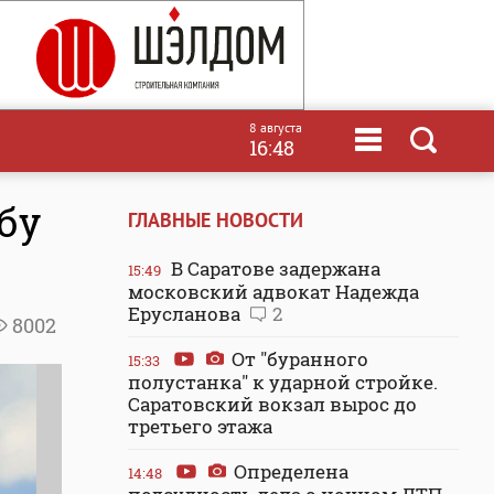
8 августа
16:48
бу
ГЛАВНЫЕ НОВОСТИ
В Саратове задержана
15:49
московский адвокат Надежда
Ерусланова
2
8002
От "буранного
15:33
полустанка" к ударной стройке.
Саратовский вокзал вырос до
третьего этажа
Определена
14:48