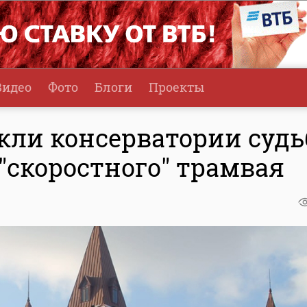
Видео
Фото
Блоги
Проекты
кли консерватории судь
 "скоростного" трамвая