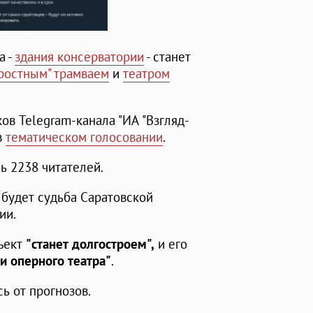
а -
здания консерватории
- станет
ростным" трамваем
и
театром
в Telegram-канала "ИА "Взгляд-
в
тематическом голосовании
.
ь 2238 читателей.
 будет судьба Саратовской
ии.
бъект
"станет долгостроем",
и его
 и оперного театра"
.
ь от прогнозов.