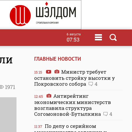
6 августа
07:53
али
ГЛАВНЫЕ НОВОСТИ
Министр требует
15:15
остановить стройку высотки у
Покровского собора
4
1971
Антирейтинг
12:45
экономических министерств
возглавила структура
Согомоновой-Бутылкина
4
По делу о серийном
11:37