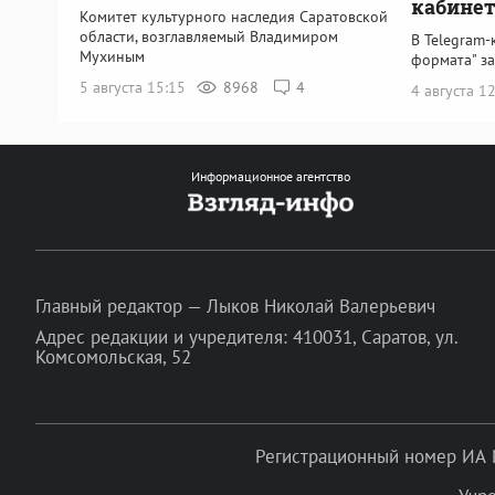
кабинет
Комитет культурного наследия Саратовской
области, возглавляемый Владимиром
В Telegram-
Мухиным
формата" з
5 августа 15:15
8968
4
4 августа 1
Информационное агентство
Главный редактор — Лыков Николай Валерьевич
Адрес редакции и учредителя: 410031, Саратов, ул.
Комсомольская, 52
Регистрационный номер ИА 