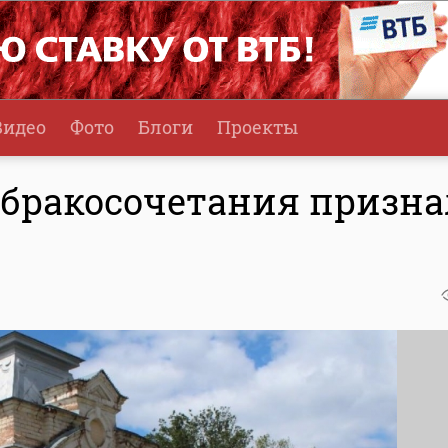
Видео
Фото
Блоги
Проекты
бракосочетания призн