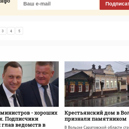
инфо"
Подписа
3
4
5
министров - хороших
Крестьянский дом в Во
х. Подписчики
признали памятником
 глав ведомств в
В Вольске Саратовской области ст