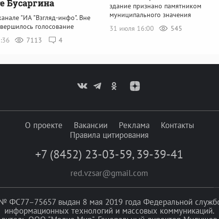
е Бусаргина
здание признано памятником
муниципального значения
канале "ИА "Взгляд-инфо". Вне
авершилось голосование
31 июля 16:00
545
2:36
7113
4
О проекте
Вакансии
Реклама
Контакты
Правила цитирования
+7 (8452) 23-03-59
,
39-39-41
red.vzsar@gmail.com
№ ФС77–75657 выдан 8 мая 2019 года Федеральной службой
информационных технологий и массовых коммуникаций.