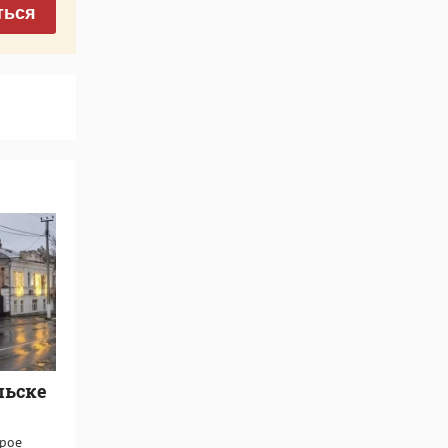
ться
льске
арое