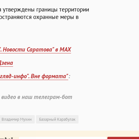
ия утверждены границы территории
ространяются охранные меры в
". Новости Саратова" в MAX
Дзена
згляд-инфо". Вне формата"
:
 видео в наш телеграм-бот
Владимир Мухин
Базарный Карабулак