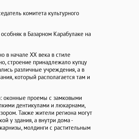
седатель комитета культурного
 особняк в Базарном Карабулаке на
о в начале ХХ века в стиле
но, строение принадлежало купцу
ались различные учреждения, а в
ания, который располагается там и
я: оконные проемы с замковыми
елкими дентикулами и люкарнами,
зором. Также жители региона могут
ой у здания, а внутри дома -
карнизы, молдинги с растительным