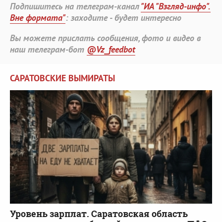
Подпишитесь на телеграм-канал
"ИА "Взгляд-инфо".
Вне формата"
: заходите - будет интересно
Вы можете прислать сообщения, фото и видео в
наш телеграм-бот
@Vz_feedbot
САРАТОВСКИЕ ВЫМИРАТЫ
Уровень зарплат. Саратовская область