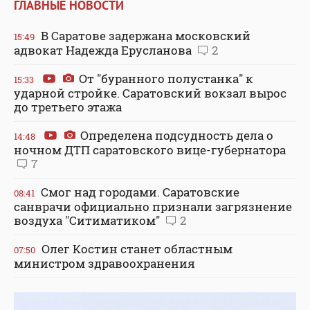
ГЛАВНЫЕ НОВОСТИ
В Саратове задержана московский
15:49
адвокат Надежда Ерусланова
2
От "буранного полустанка" к
15:33
ударной стройке. Саратовский вокзал вырос
до третьего этажа
Определена подсудность дела о
14:48
ночном ДТП саратовского вице-губернатора
7
Смог над городами. Саратовские
08:41
санврачи официально признали загрязнение
воздуха "Ситиматиком"
2
Олег Костин станет областным
07:50
министром здравоохранения