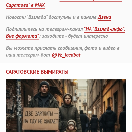
Саратова" в MAX
Новости "Взгляда" доступны и в канале
Дзена
Подпишитесь на телеграм-канал
"ИА "Взгляд-инфо".
Вне формата"
: заходите - будет интересно
Вы можете прислать сообщения, фото и видео в
наш телеграм-бот
@Vz_feedbot
САРАТОВСКИЕ ВЫМИРАТЫ