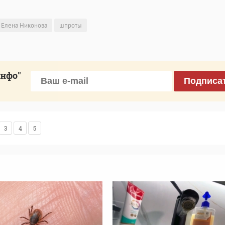
Елена Никонова
шпроты
инфо"
Подписа
3
4
5