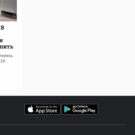
 В
и
 пить
тились
 2А