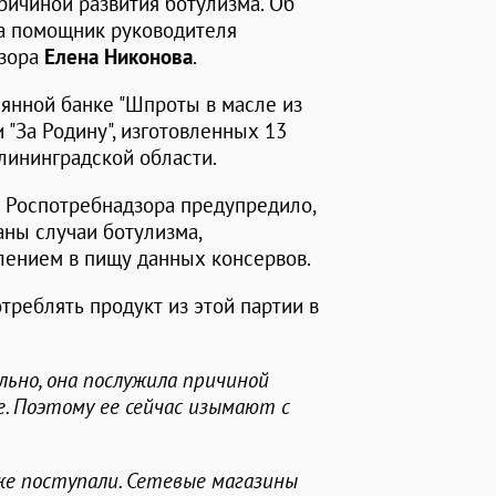
причиной развития ботулизма. Об
а помощник руководителя
дзора
Елена Никонова
.
лянной банке "Шпроты в масле из
 "За Родину", изготовленных 13
алининградской области.
 Роспотребнадзора предупредило,
аны случаи ботулизма,
лением в пищу данных консервов.
треблять продукт из этой партии в
ьно, она послужила причиной
е. Поэтому ее сейчас изымают с
е поступали. Сетевые магазины