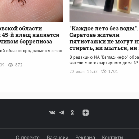
овской области
"Каждое лето без воды".
45-й клещ является
Саратове жители
чиком боррелиоза
пятиэтажки не могут н
стирать, ни мыться, ни
кой области продолжается сезон
В редакцию ИА "Взгляд-инфо" обра
жители многоквартирного дома №
:09
872
22 июля 13:32
1701
О проекте
Вакансии
Реклама
Контакты