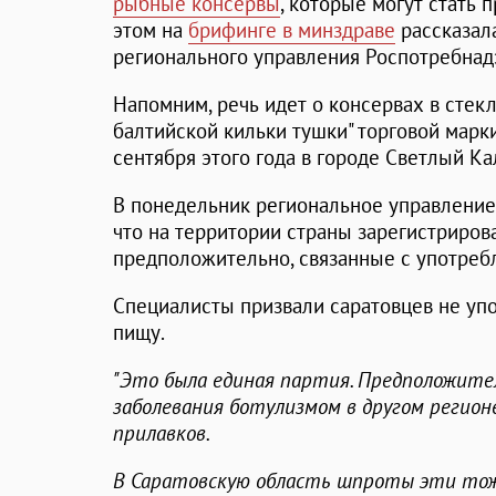
рыбные консервы
, которые могут стать 
этом на
брифинге в минздраве
рассказал
регионального управления Роспотребна
Напомним, речь идет о консервах в стек
балтийской кильки тушки" торговой марки
сентября этого года в городе Светлый К
В понедельник региональное управление
что на территории страны зарегистриров
предположительно, связанные с употреб
Специалисты призвали саратовцев не упо
пищу.
"Это была единая партия. Предположител
заболевания ботулизмом в другом регион
прилавков.
В Саратовскую область шпроты эти тож