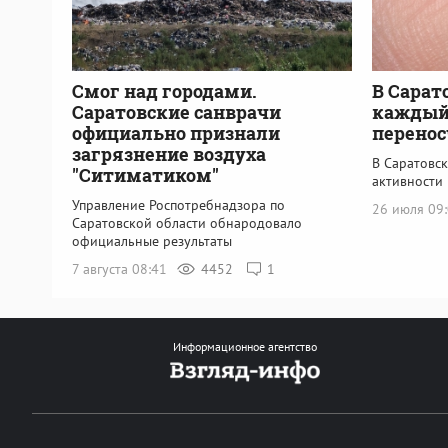
Смог над городами.
В Сарат
Саратовские санврачи
каждый 
официально признали
перенос
загрязнение воздуха
В Саратовс
"Ситиматиком"
активности
Управление Роспотребнадзора по
26 июля 09
Саратовской области обнародовало
официальные результаты
7 августа 08:41
4452
1
Информационное агентство