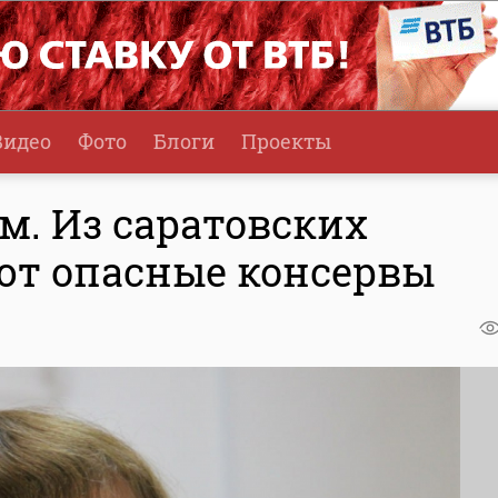
Видео
Фото
Блоги
Проекты
м. Из саратовских
ют опасные консервы