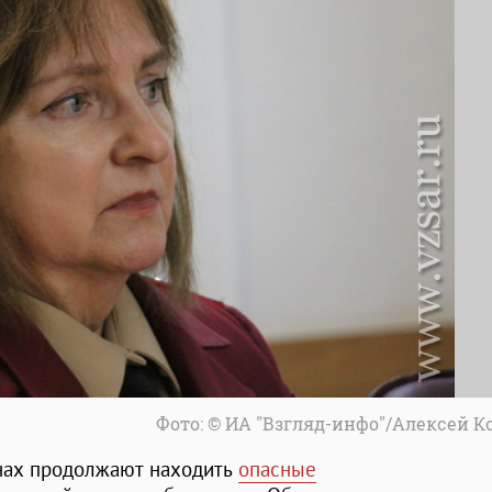
Фото: © ИА "Взгляд-инфо"/Алексей 
инах продолжают находить
опасные