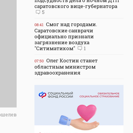
подсудность дела о ночном ДТП
саратовского вице-губернатора
5
Смог над городами.
08:41
Саратовские санврачи
официально признали
загрязнение воздуха
"Ситиматиком"
1
Олег Костин станет
07:50
областным министром
здравоохранения
Кошелев