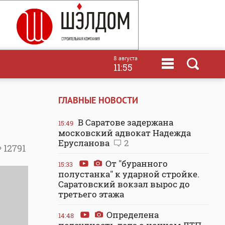
8 августа
11:55
ГЛАВНЫЕ НОВОСТИ
В Саратове задержана
15:49
московский адвокат Надежда
Ерусланова
2
12791
От "буранного
15:33
полустанка" к ударной стройке.
Саратовский вокзал вырос до
третьего этажа
Определена
14:48