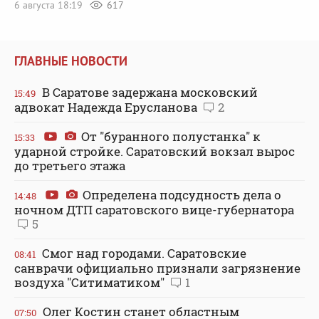
6 августа 18:19
617
ГЛАВНЫЕ НОВОСТИ
В Саратове задержана московский
15:49
адвокат Надежда Ерусланова
2
От "буранного полустанка" к
15:33
ударной стройке. Саратовский вокзал вырос
до третьего этажа
Определена подсудность дела о
14:48
ночном ДТП саратовского вице-губернатора
5
Смог над городами. Саратовские
08:41
санврачи официально признали загрязнение
воздуха "Ситиматиком"
1
Олег Костин станет областным
07:50