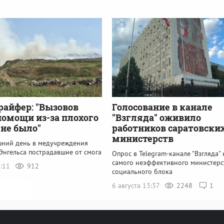
райфер: "Вызовов
Голосование в канале
помощи из-за плохого
"Взгляда" оживило
 не было"
работников саратовски
министерств
шний день в медучреждения
Энгельса пострадавшие от смога
Опрос в Telegram-канале "Взгляда" 
самого неэффективного министерс
5:11
912
социального блока
6 августа 13:37
2248
1