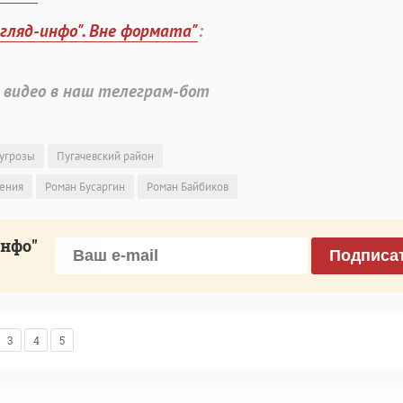
згляд-инфо". Вне формата"
:
 видео в наш телеграм-бот
угрозы
Пугачевский район
ения
Роман Бусаргин
Роман Байбиков
инфо"
Подписа
3
4
5