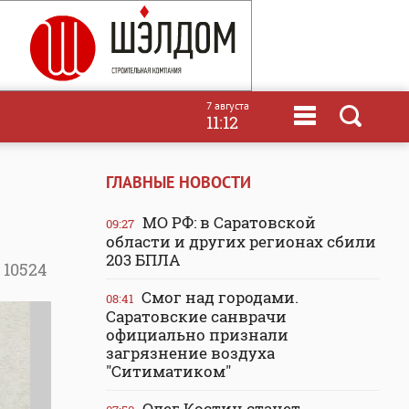
7 августа
11:12
ГЛАВНЫЕ НОВОСТИ
МО РФ: в Саратовской
09:27
области и других регионах сбили
203 БПЛА
10524
Смог над городами.
08:41
Саратовские санврачи
официально признали
загрязнение воздуха
"Ситиматиком"
Олег Костин станет