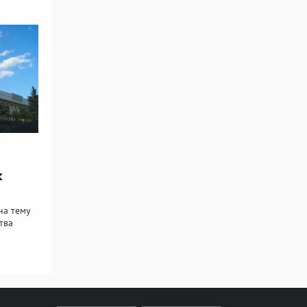
х
на тему
тва