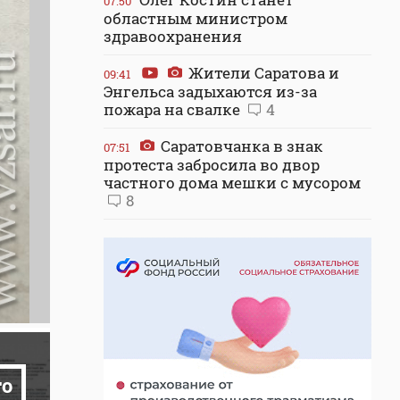
07:50
областным министром
здравоохранения
Жители Саратова и
09:41
Энгельса задыхаются из-за
пожара на свалке
4
Саратовчанка в знак
07:51
протеста забросила во двор
частного дома мешки с мусором
8
то