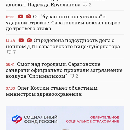
адвокат Надежда Ерусланова
2
От "буранного полустанка" к
15:33
ударной стройке. Саратовский вокзал вырос
до третьего этажа
Определена подсудность дела о
14:48
ночном ДТП саратовского вице-губернатора
7
Смог над городами. Саратовские
08:41
санврачи официально признали загрязнение
воздуха "Ситиматиком"
2
Олег Костин станет областным
07:50
министром здравоохранения