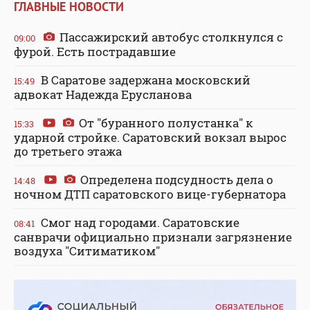
ГЛАВНЫЕ НОВОСТИ
Пассажирский автобус столкнулся с
09:00
фурой. Есть пострадавшие
В Саратове задержана московский
15:49
адвокат Надежда Ерусланова
От "буранного полустанка" к
15:33
ударной стройке. Саратовский вокзал вырос
до третьего этажа
Определена подсудность дела о
14:48
ночном ДТП саратовского вице-губернатора
Смог над городами. Саратовские
08:41
санврачи официально признали загрязнение
воздуха "Ситиматиком"