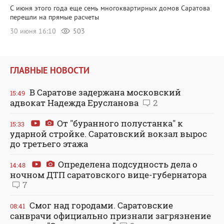
С июня этого года еще семь многоквартирных домов Саратова
перешли на прямые расчеты
30 июня 16:10
503
ГЛАВНЫЕ НОВОСТИ
В Саратове задержана московский
15:49
адвокат Надежда Ерусланова
2
От "буранного полустанка" к
15:33
ударной стройке. Саратовский вокзал вырос
до третьего этажа
Определена подсудность дела о
14:48
ночном ДТП саратовского вице-губернатора
7
Смог над городами. Саратовские
08:41
санврачи официально признали загрязнение