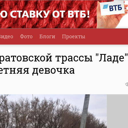
Видео
Фото
Блоги
Проекты
ратовской трассы "Ладе"
етняя девочка