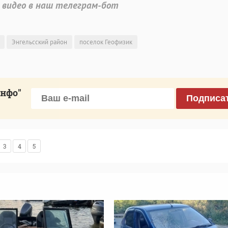
 видео в наш телеграм-бот
Энгельсский район
поселок Геофизик
инфо"
Подписа
3
4
5