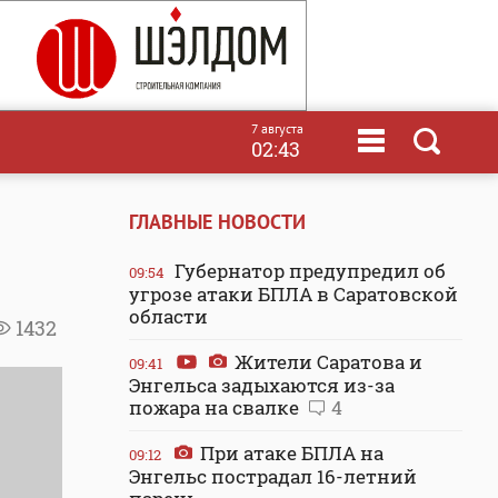
7 августа
02:43
ГЛАВНЫЕ НОВОСТИ
Губернатор предупредил об
09:54
угрозе атаки БПЛА в Саратовской
области
1432
Жители Саратова и
09:41
Энгельса задыхаются из-за
пожара на свалке
4
При атаке БПЛА на
09:12
Энгельс пострадал 16-летний