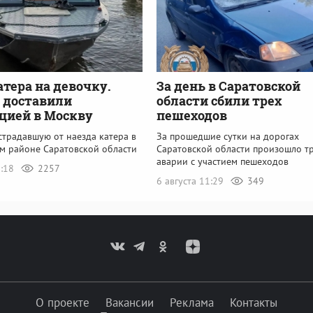
атера на девочку.
За день в Саратовской
 доставили
области сбили трех
цией в Москву
пешеходов
страдавшую от наезда катера в
За прошедшие сутки на дорогах
м районе Саратовской области
Саратовской области произошло т
аварии с участием пешеходов
6:18
2257
6 августа 11:29
349
О проекте
Вакансии
Реклама
Контакты