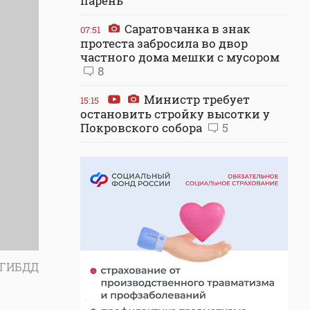
парень
Саратовчанка в знак
07:51
протеста забросила во двор
частного дома мешки с мусором
8
Министр требует
15:15
остановить стройку высотки у
Покровского собора
5
 ГИБДД