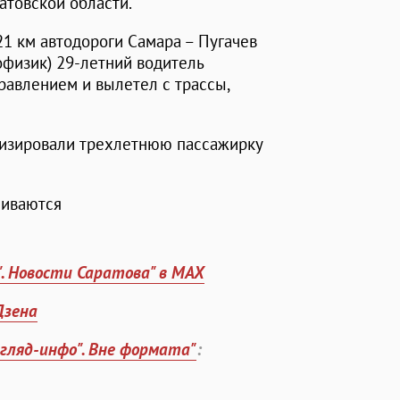
атовской области.
21 км автодороги Самара – Пугачев
еофизик) 29-летний водитель
равлением и вылетел с трассы,
ализировали трехлетнюю пассажирку
ливаются
". Новости Саратова" в MAX
Дзена
згляд-инфо". Вне формата"
: