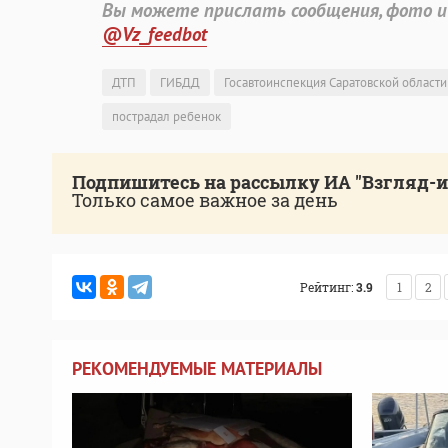
Вы можете прислать сообщения, фото и
@Vz_feedbot
ДТП
ГИБДД
Госавтоинспекция Саратовской области
пострадал ребенок
Подпишитесь на рассылку ИА "Взгляд-
Только самое важное за день
Рейтинг:
3.9
1
2
РЕКОМЕНДУЕМЫЕ МАТЕРИАЛЫ