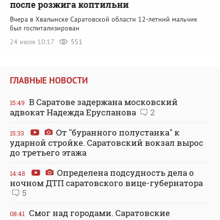
после розжига коптильни
Вчера в Хвалынске Саратовской области 12-летний мальчик
был госпитализирован
24 июля 10:17
551
ГЛАВНЫЕ НОВОСТИ
В Саратове задержана московский
15:49
адвокат Надежда Ерусланова
2
От "буранного полустанка" к
15:33
ударной стройке. Саратовский вокзал вырос
до третьего этажа
Определена подсудность дела о
14:48
ночном ДТП саратовского вице-губернатора
5
Смог над городами. Саратовские
08:41