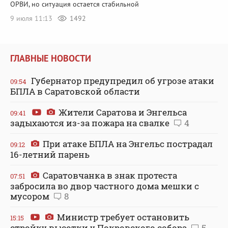
ОРВИ, но ситуация остается стабильной
9 июля 11:13
1492
ГЛАВНЫЕ НОВОСТИ
Губернатор предупредил об угрозе атаки
09:54
БПЛА в Саратовской области
Жители Саратова и Энгельса
09:41
задыхаются из-за пожара на свалке
4
При атаке БПЛА на Энгельс пострадал
09:12
16-летний парень
Саратовчанка в знак протеста
07:51
забросила во двор частного дома мешки с
мусором
8
Министр требует остановить
15:15
стройку высотки у Покровского собора
5