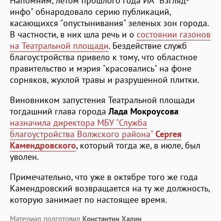
Напомним, летом прошлого года ИА "Взгляд-
инфо" обнародовало серию публикаций,
касающихся "опустынивания" зеленых зон города.
В частности, в них шла речь и о
состоянии газонов
на Театральной площади
. Бездействие служб
благоустройства привело к тому, что областное
правительство и мэрия "красовались" на фоне
сорняков, жухлой травы и разрушенной плитки.
Виновником запустения Театральной площади
тогдашний глава города
Лада Мокроусова
назначила директора МБУ "Служба
благоустройства Волжского района"
Сергея
Камендровского
, который тогда же, в июле, был
уволен.
Примечательно, что уже в октябре того же года
Камендровский возвращается на ту же должность,
которую занимает по настоящее время.
Материал подготовил
Константин Халин