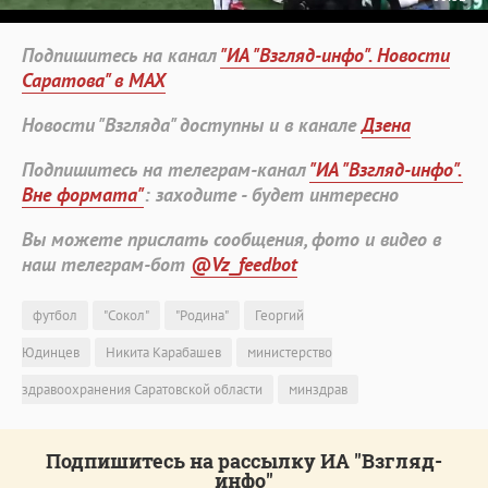
Подпишитесь на канал
"ИА "Взгляд-инфо". Новости
Саратова" в MAX
Новости "Взгляда" доступны и в канале
Дзена
Подпишитесь на телеграм-канал
"ИА "Взгляд-инфо".
Вне формата"
: заходите - будет интересно
Вы можете прислать сообщения, фото и видео в
наш телеграм-бот
@Vz_feedbot
футбол
"Сокол"
"Родина"
Георгий
Юдинцев
Никита Карабашев
министерство
здравоохранения Саратовской области
минздрав
Подпишитесь на рассылку ИА "Взгляд-
инфо"