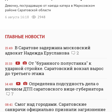
Девочку, пострадавшую от наезда катера в Марксовском
районе Саратовской области
6 августа 16:18
2948
ГЛАВНЫЕ НОВОСТИ
В Саратове задержана московский
15:49
адвокат Надежда Ерусланова
2
От "буранного полустанка" к
15:33
ударной стройке. Саратовский вокзал вырос
до третьего этажа
Определена подсудность дела о
14:48
ночном ДТП саратовского вице-губернатора
7
Смог над городами. Саратовские
08:41
санврачи официально признали загрязнение