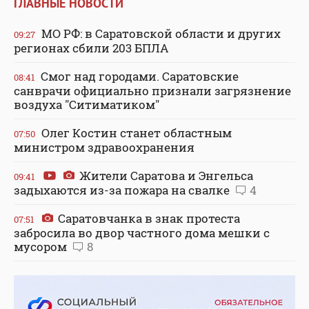
ГЛАВНЫЕ НОВОСТИ
МО РФ: в Саратовской области и других
09:27
регионах сбили 203 БПЛА
Смог над городами. Саратовские
08:41
санврачи официально признали загрязнение
воздуха "Ситиматиком"
Олег Костин станет областным
07:50
министром здравоохранения
Жители Саратова и Энгельса
09:41
задыхаются из-за пожара на свалке
4
Саратовчанка в знак протеста
07:51
забросила во двор частного дома мешки с
мусором
8