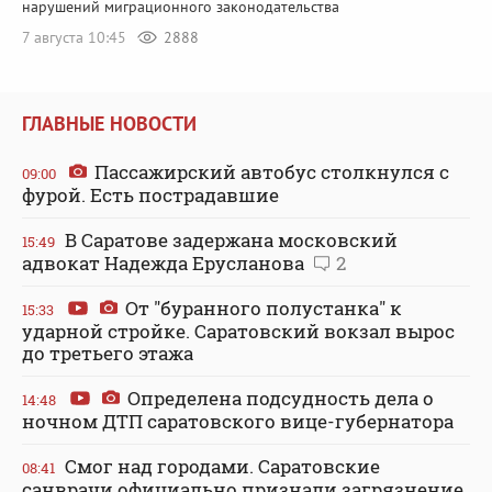
нарушений миграционного законодательства
7 августа 10:45
2888
ГЛАВНЫЕ НОВОСТИ
Пассажирский автобус столкнулся с
09:00
фурой. Есть пострадавшие
В Саратове задержана московский
15:49
адвокат Надежда Ерусланова
2
От "буранного полустанка" к
15:33
ударной стройке. Саратовский вокзал вырос
до третьего этажа
Определена подсудность дела о
14:48
ночном ДТП саратовского вице-губернатора
Смог над городами. Саратовские
08:41
санврачи официально признали загрязнение