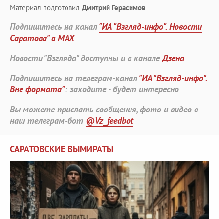
Материал подготовил
Дмитрий Герасимов
Подпишитесь на канал
"ИА "Взгляд-инфо". Новости
Саратова" в MAX
Новости "Взгляда" доступны и в канале
Дзена
Подпишитесь на телеграм-канал
"ИА "Взгляд-инфо".
Вне формата"
: заходите - будет интересно
Вы можете прислать сообщения, фото и видео в
наш телеграм-бот
@Vz_feedbot
САРАТОВСКИЕ ВЫМИРАТЫ