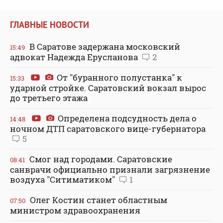
ГЛАВНЫЕ НОВОСТИ
В Саратове задержана московский
15:49
адвокат Надежда Ерусланова
2
От "буранного полустанка" к
15:33
ударной стройке. Саратовский вокзал вырос
до третьего этажа
Определена подсудность дела о
14:48
ночном ДТП саратовского вице-губернатора
5
Смог над городами. Саратовские
08:41
санврачи официально признали загрязнение
воздуха "Ситиматиком"
1
Олег Костин станет областным
07:50
министром здравоохранения