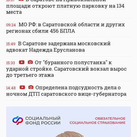
площади откроют платную парковку на 134
места
МО РФ: в Саратовской области и других
09:24
регионах сбили 456 БПЛА
В Саратове задержана московский
15:49
адвокат Надежда Ерусланова
От "буранного полустанка" к
15:33
ударной стройке. Саратовский вокзал вырос
до третьего этажа
Определена подсудность дела о
14:48
ночном ДТП саратовского вице-губернатора