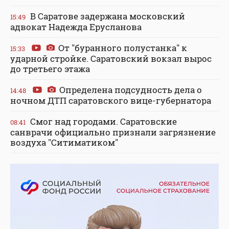
В Саратове задержана московский
15:49
адвокат Надежда Ерусланова
От "буранного полустанка" к
15:33
ударной стройке. Саратовский вокзал вырос
до третьего этажа
Определена подсудность дела о
14:48
ночном ДТП саратовского вице-губернатора
Смог над городами. Саратовские
08:41
санврачи официально признали загрязнение
воздуха "Ситиматиком"